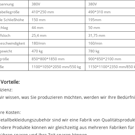
pannung
380V
380V
tabellegröße
410*250 mm
490*310 mm
e Schließhöhe
150 mm
195mm
chlag
44 mm
50 mm
fsloch
25,4 mm
31,75 mm
geschwindigkeit
180/min
160/min
gewicht
470 kg
780 kg
größe
850*800*1850 mm
900*850*2100 mm
ße
1100*1050*2050 mm/550 kg
1150*1100*2350 mm/850 
Vorteile:
izienz:
ir wissen, was Sie produzieren möchten, werden wir Ihre Bedürfni
re Kosten:
etallbekleidungszubehör sind wir eine Fabrik von Qualitätsprodu
ndere Produkte können wir gleichzeitig aus mehreren Fabriken für
ühren sparen und Ihre Zeit sparen können.