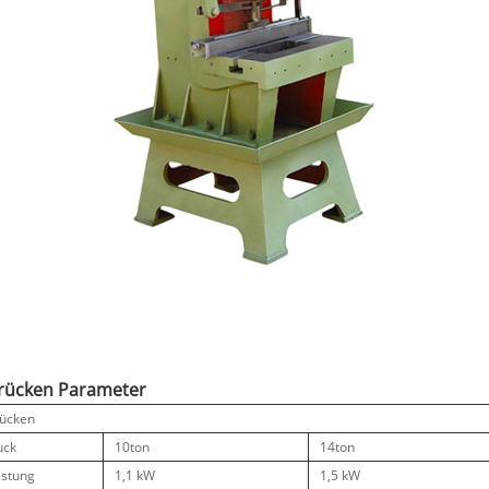
drücken
Parameter
rücken
uck
10ton
14ton
istung
1,1 kW
1,5 kW