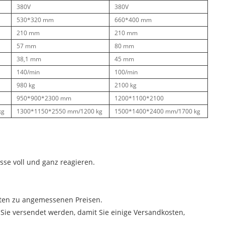
380V
380V
530*320 mm
660*400 mm
210 mm
210 mm
57 mm
80 mm
38,1 mm
45 mm
140/min
100/min
980 kg
2100 kg
950*900*2300 mm
1200*1100*2100
kg
1300*1150*2550 mm/1200 kg
1500*1400*2400 mm/1700 kg
sse voll und ganz reagieren.
kten zu angemessenen Preisen.
 Sie versendet werden, damit Sie einige Versandkosten,