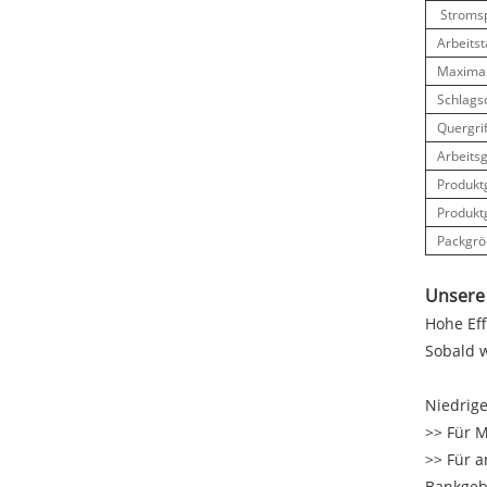
Stroms
Arbeits
Maximal
Schlags
Quergrif
Arbeits
Produkt
Produkt
Packgrö
Unsere 
Hohe Eff
Sobald w
Niedrige
>> Für M
>> Für a
Bankgeb