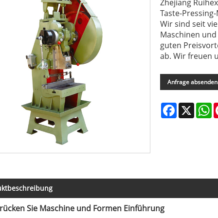
Zhejiang Ruihex
Taste-Pressing-
Wir sind seit v
Maschinen und 
guten Preisvort
ab. Wir freuen u
Anfrage absenden
Facebook
X
W
uktbeschreibung
Drücken Sie Maschine und Formen Einführung