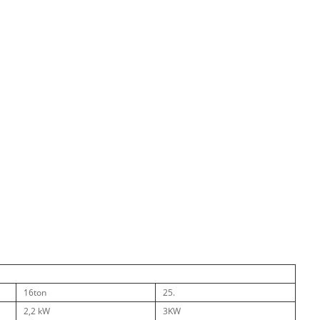
16ton
25.
2,2 kW
3KW