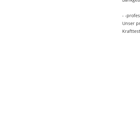
- -profe
Unser p
Krafttes